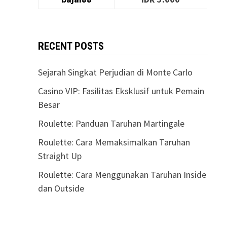
RECENT POSTS
Sejarah Singkat Perjudian di Monte Carlo
Casino VIP: Fasilitas Eksklusif untuk Pemain
Besar
Roulette: Panduan Taruhan Martingale
Roulette: Cara Memaksimalkan Taruhan
Straight Up
Roulette: Cara Menggunakan Taruhan Inside
dan Outside