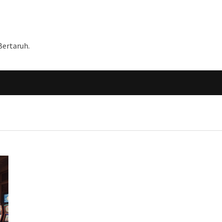
ertaruh.